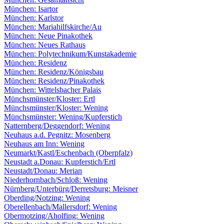
München: Isartor
München: Karlstor
München: Mariahilfskirche/Au
München: Neue Pinakothek
München: Neues Rathaus
München: Polytechnikum/Kunstakademie
München: Residenz
München: Residenz/Königsbau
München: Residenz/Pinakothek
München: Wittelsbacher Palais
Münchsmünster/Kloster: Ertl
Münchsmünster/Kloster: Wening
Münchsmünster: Wening/Kupferstich
Natternberg/Deggendorf: Wening
Neuhaus a.d. Pegnitz: Mosenberg
Neuhaus am Inn: Wening
Neumarkt/Kastl/Eschenbach (Oberpfalz)
Neustadt a.Donau: Kupferstich/Ertl
Neustadt/Donau: Merian
Niederhornbach/Schloß: Wening
Nürnberg/Unterbürg/Derretsburg: Meisner
Oberding/Notzing: Wening
Oberellenbach/Mallersdorf: Wening
Obermotzing/Aholfing: Wening