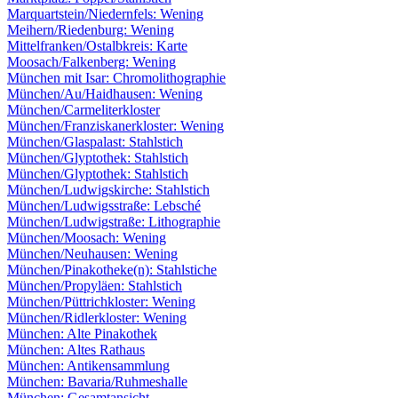
Marquartstein/Niedernfels: Wening
Meihern/Riedenburg: Wening
Mittelfranken/Ostalbkreis: Karte
Moosach/Falkenberg: Wening
München mit Isar: Chromolithographie
München/Au/Haidhausen: Wening
München/Carmeliterkloster
München/Franziskanerkloster: Wening
München/Glaspalast: Stahlstich
München/Glyptothek: Stahlstich
München/Glyptothek: Stahlstich
München/Ludwigskirche: Stahlstich
München/Ludwigsstraße: Lebsché
München/Ludwigstraße: Lithographie
München/Moosach: Wening
München/Neuhausen: Wening
München/Pinakotheke(n): Stahlstiche
München/Propyläen: Stahlstich
München/Püttrichkloster: Wening
München/Ridlerkloster: Wening
München: Alte Pinakothek
München: Altes Rathaus
München: Antikensammlung
München: Bavaria/Ruhmeshalle
München: Gesamtansicht