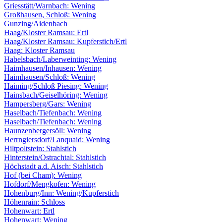
Griesstätt/Warnbach: Wening
Großhausen, Schloß: Wening
Gunzing/Aidenbach
Haag/Kloster Ramsau: Ertl
Haag/Kloster Ramsau: Kupferstich/Ertl
Haag: Kloster Ramsau
Habelsbach/Laberweinting: Wening
Haimhausen/Inhausen: Wening
Haimhausen/Schloß: Wening
Haiming/Schloß Piesing: Wening
Hainsbach/Geiselhöring: Wening
Hampersberg/Gars: Wening
Haselbach/Tiefenbach: Wening
Haselbach/Tiefenbach: Wening
Haunzenbergersöll: Wening
Herrngiersdorf/Lanquaid: Wening
Hiltpoltstein: Stahlstich
Hinterstein/Ostrachtal: Stahlstich
Höchstadt a.d. Aisch: Stahlstich
Hof (bei Cham): Wening
Hofdorf/Mengkofen: Wening
Hohenburg/Inn: Wening/Kupferstich
Höhenrain: Schloss
Hohenwart: Ertl
Hohenwart: Wening