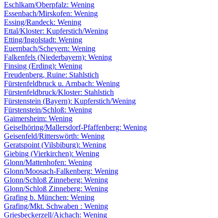
Eschlkam/Oberpfalz: Wening
Essenbach/Mirskofen: Wening
Essing/Randeck: Wening
Ettal/Kloster: Kupferstich/Wening
Etting/Ingolstadt: Wening
Euernbach/Scheyern: Wening
Falkenfels (Niederbayern): Wening
Finsing (Erding): Wening
Freudenberg, Ruine: Stahlstich
Fürstenfeldbruck u. Arnbach: Wening
Fürstenfeldbruck/Kloster: Stahlstich
Fürstenstein (Bayern): Kupferstich/Wening
Fürstenstein/Schloß: Wening
Gaimersheim: Wening
Geiselhöring/Mallersdorf-Pfaffenberg: Wening
Geisenfeld/Ritterswörth: Wening
Geratspoint (Vilsbiburg): Wening
Giebing (Vierkirchen): Wening
Glonn/Mattenhofen: Wening
Glonn/Moosach-Falkenberg: Wening
Glonn/Schloß Zinneberg: Wening
Glonn/Schloß Zinneberg: Wening
Grafing b. München: Wening
Grafing/Mkt. Schwaben : Wening
Griesbeckerzell/Aichach: Wening