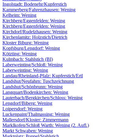
Ingolstadt: Bodenehr/Kupferstich
Kammerberg/Fahrenzhausen: Wening
Kelheim: Wening
Kirchberg/Eggenfelden: Wening
Kirchberg/Eggenfelden: Wening
Kirchdorf/Rudelzhausen: Wening
Kirchenlamitz: Holzstich/Dietrich
Kloster Biburg: Wening
Kopfsburg/Lengdorf: Wening
Kötzting: Wening
Kulmbach: Stahlstich (BI)
Laberweinting/Schloß: Wening
Laberweinting: Wening
Landau/Rheinland-Pfalz: Kupferstich/Ertl
Landshut/Neufahrn: Tuschzeichnung
Landshut/Schönbrunn: Wening
Langquart/Bodenkirchen: Wening
Lauterbach/Bergkirchen/Schloss: Wening
Lengdorf/Biberg: Wening
Loipersdorf: Wening
Luckenpaint/Thalmassing: Wening
Mallersdorf/Kloster: Zimmermann
Marklkofen/Schloß Warth: Wening (2. Aufl.)
Markt Schwaben: Wening
Marktplatz: Poppel/Stahlstich