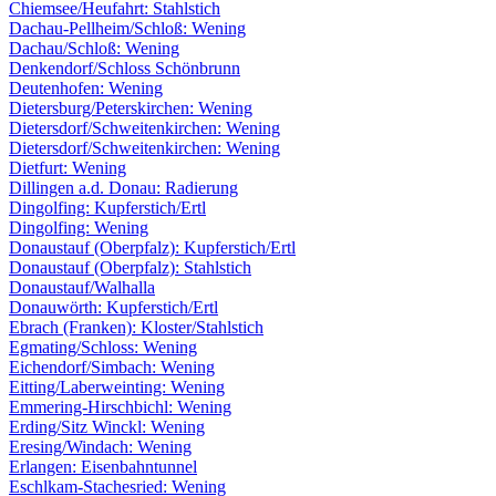
Chiemsee/Heufahrt: Stahlstich
Dachau-Pellheim/Schloß: Wening
Dachau/Schloß: Wening
Denkendorf/Schloss Schönbrunn
Deutenhofen: Wening
Dietersburg/Peterskirchen: Wening
Dietersdorf/Schweitenkirchen: Wening
Dietersdorf/Schweitenkirchen: Wening
Dietfurt: Wening
Dillingen a.d. Donau: Radierung
Dingolfing: Kupferstich/Ertl
Dingolfing: Wening
Donaustauf (Oberpfalz): Kupferstich/Ertl
Donaustauf (Oberpfalz): Stahlstich
Donaustauf/Walhalla
Donauwörth: Kupferstich/Ertl
Ebrach (Franken): Kloster/Stahlstich
Egmating/Schloss: Wening
Eichendorf/Simbach: Wening
Eitting/Laberweinting: Wening
Emmering-Hirschbichl: Wening
Erding/Sitz Winckl: Wening
Eresing/Windach: Wening
Erlangen: Eisenbahntunnel
Eschlkam-Stachesried: Wening