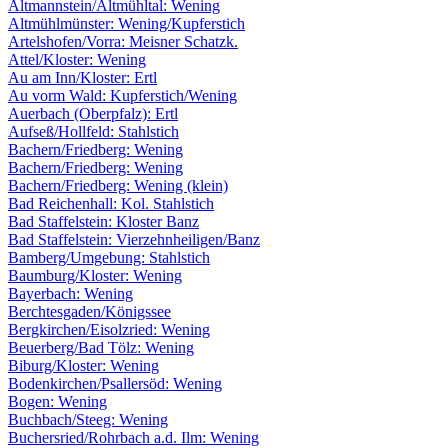
Altmannstein/Altmühltal: Wening
Altmühlmünster: Wening/Kupferstich
Artelshofen/Vorra: Meisner Schatzk.
Attel/Kloster: Wening
Au am Inn/Kloster: Ertl
Au vorm Wald: Kupferstich/Wening
Auerbach (Oberpfalz): Ertl
Aufseß/Hollfeld: Stahlstich
Bachern/Friedberg: Wening
Bachern/Friedberg: Wening
Bachern/Friedberg: Wening (klein)
Bad Reichenhall: Kol. Stahlstich
Bad Staffelstein: Kloster Banz
Bad Staffelstein: Vierzehnheiligen/Banz
Bamberg/Umgebung: Stahlstich
Baumburg/Kloster: Wening
Bayerbach: Wening
Berchtesgaden/Königssee
Bergkirchen/Eisolzried: Wening
Beuerberg/Bad Tölz: Wening
Biburg/Kloster: Wening
Bodenkirchen/Psallersöd: Wening
Bogen: Wening
Buchbach/Steeg: Wening
Buchersried/Rohrbach a.d. Ilm: Wening