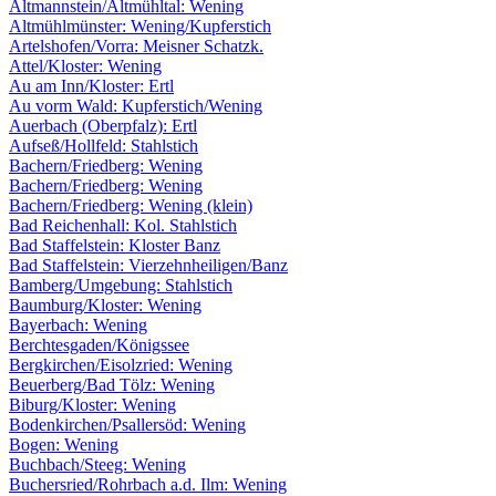
Altmannstein/Altmühltal: Wening
Altmühlmünster: Wening/Kupferstich
Artelshofen/Vorra: Meisner Schatzk.
Attel/Kloster: Wening
Au am Inn/Kloster: Ertl
Au vorm Wald: Kupferstich/Wening
Auerbach (Oberpfalz): Ertl
Aufseß/Hollfeld: Stahlstich
Bachern/Friedberg: Wening
Bachern/Friedberg: Wening
Bachern/Friedberg: Wening (klein)
Bad Reichenhall: Kol. Stahlstich
Bad Staffelstein: Kloster Banz
Bad Staffelstein: Vierzehnheiligen/Banz
Bamberg/Umgebung: Stahlstich
Baumburg/Kloster: Wening
Bayerbach: Wening
Berchtesgaden/Königssee
Bergkirchen/Eisolzried: Wening
Beuerberg/Bad Tölz: Wening
Biburg/Kloster: Wening
Bodenkirchen/Psallersöd: Wening
Bogen: Wening
Buchbach/Steeg: Wening
Buchersried/Rohrbach a.d. Ilm: Wening