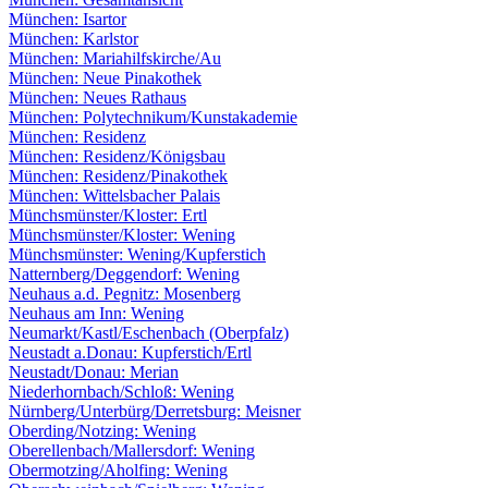
München: Isartor
München: Karlstor
München: Mariahilfskirche/Au
München: Neue Pinakothek
München: Neues Rathaus
München: Polytechnikum/Kunstakademie
München: Residenz
München: Residenz/Königsbau
München: Residenz/Pinakothek
München: Wittelsbacher Palais
Münchsmünster/Kloster: Ertl
Münchsmünster/Kloster: Wening
Münchsmünster: Wening/Kupferstich
Natternberg/Deggendorf: Wening
Neuhaus a.d. Pegnitz: Mosenberg
Neuhaus am Inn: Wening
Neumarkt/Kastl/Eschenbach (Oberpfalz)
Neustadt a.Donau: Kupferstich/Ertl
Neustadt/Donau: Merian
Niederhornbach/Schloß: Wening
Nürnberg/Unterbürg/Derretsburg: Meisner
Oberding/Notzing: Wening
Oberellenbach/Mallersdorf: Wening
Obermotzing/Aholfing: Wening