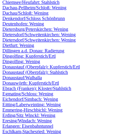
Chiemsee/Heufahrt: Stahlstich
Dachau-Pellheim/Schloß: Wening
Dachau/Schloß: Wening
Denkendorf/Schloss Schönbrunn
Deutenhofen: Wening
Dietersburg/Peterskirchen: Wening
Dietersdorf/Schweitenkirchen: Wening
Dietersdorf/Schweitenkirchen: Wening
Dietfurt: Wening
Dillingen a.d. Donau: Radierung
Dingolfing: Kupferstich/Ertl
Dingolfing: Wening
Donaustauf (Oberpfalz): Kupferstich/Ertl
Donaustauf (Oberpfalz): Stahlstich
Donaustauf/Walhalla
Donauwörth: Kupferstich/Ertl
Ebrach (Franken): Kloster/Stahlstich
Egmating/Schloss: Wening
Eichendorf/Simbach: Wening
Eitting/Laberweinting: Wening
Emmering-Hirschbichl: Wening
Erding/Sitz Winckl: Wening
Eresing/Windach: Wening
Erlangen: Eisenbahntunnel
Eschlkam-Stachesried: Wening