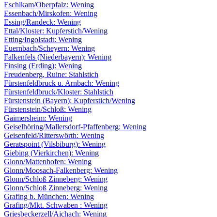
Eschlkam/Oberpfalz: Wening
Essenbach/Mirskofen: Wening
Essing/Randeck: Wening
Ettal/Kloster: Kupferstich/Wening
Etting/Ingolstadt: Wening
Euernbach/Scheyern: Wening
Falkenfels (Niederbayern): Wening
Finsing (Erding): Wening
Freudenberg, Ruine: Stahlstich
Fürstenfeldbruck u. Arnbach: Wening
Fürstenfeldbruck/Kloster: Stahlstich
Fürstenstein (Bayern): Kupferstich/Wening
Fürstenstein/Schloß: Wening
Gaimersheim: Wening
Geiselhöring/Mallersdorf-Pfaffenberg: Wening
Geisenfeld/Ritterswörth: Wening
Geratspoint (Vilsbiburg): Wening
Giebing (Vierkirchen): Wening
Glonn/Mattenhofen: Wening
Glonn/Moosach-Falkenberg: Wening
Glonn/Schloß Zinneberg: Wening
Glonn/Schloß Zinneberg: Wening
Grafing b. München: Wening
Grafing/Mkt. Schwaben : Wening
Griesbeckerzell/Aichach: Wening