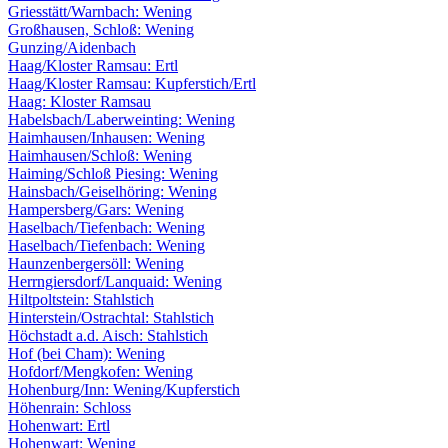
Griesstätt/Warnbach: Wening
Großhausen, Schloß: Wening
Gunzing/Aidenbach
Haag/Kloster Ramsau: Ertl
Haag/Kloster Ramsau: Kupferstich/Ertl
Haag: Kloster Ramsau
Habelsbach/Laberweinting: Wening
Haimhausen/Inhausen: Wening
Haimhausen/Schloß: Wening
Haiming/Schloß Piesing: Wening
Hainsbach/Geiselhöring: Wening
Hampersberg/Gars: Wening
Haselbach/Tiefenbach: Wening
Haselbach/Tiefenbach: Wening
Haunzenbergersöll: Wening
Herrngiersdorf/Lanquaid: Wening
Hiltpoltstein: Stahlstich
Hinterstein/Ostrachtal: Stahlstich
Höchstadt a.d. Aisch: Stahlstich
Hof (bei Cham): Wening
Hofdorf/Mengkofen: Wening
Hohenburg/Inn: Wening/Kupferstich
Höhenrain: Schloss
Hohenwart: Ertl
Hohenwart: Wening