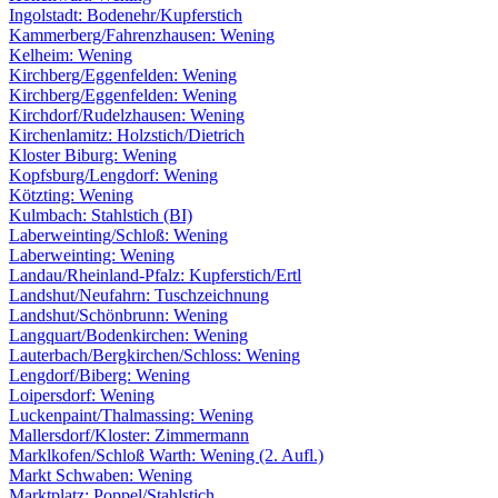
Ingolstadt: Bodenehr/Kupferstich
Kammerberg/Fahrenzhausen: Wening
Kelheim: Wening
Kirchberg/Eggenfelden: Wening
Kirchberg/Eggenfelden: Wening
Kirchdorf/Rudelzhausen: Wening
Kirchenlamitz: Holzstich/Dietrich
Kloster Biburg: Wening
Kopfsburg/Lengdorf: Wening
Kötzting: Wening
Kulmbach: Stahlstich (BI)
Laberweinting/Schloß: Wening
Laberweinting: Wening
Landau/Rheinland-Pfalz: Kupferstich/Ertl
Landshut/Neufahrn: Tuschzeichnung
Landshut/Schönbrunn: Wening
Langquart/Bodenkirchen: Wening
Lauterbach/Bergkirchen/Schloss: Wening
Lengdorf/Biberg: Wening
Loipersdorf: Wening
Luckenpaint/Thalmassing: Wening
Mallersdorf/Kloster: Zimmermann
Marklkofen/Schloß Warth: Wening (2. Aufl.)
Markt Schwaben: Wening
Marktplatz: Poppel/Stahlstich