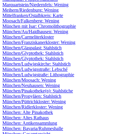
Marquartstein/Niedernfels: Wening
Meihern/Riedenburg: Wening
Mittelfranken/Ostalbkreis: Karte
Moosach/Falkenberg: Wening
München mit Isar: Chromolithographie
München/Au/Haidhausen: Wening
München/Carmeliterkloster
München/Franziskanerkloster: Wening
München/Glaspalast: Stahlstich
München/Glyptothek: Stahlstich
München/Glyptothek: Stahlstich
München/Ludwigskirche: Stahlstich
München/Ludwigsstraße: Lebsché
München/Ludwigstraße: Lithographie
München/Moosach: Wening
München/Neuhausen: Wening
München/Pinakotheke(n): Stahlstiche
München/Propyläen: Stahlstich
München/Püttrichkloster: Wening
München/Ridlerkloster: Wening
München: Alte Pinakothek
München: Altes Rathaus
München: Antikensammlung
München: Bavaria/Ruhmeshalle
München: Gesamtansicht