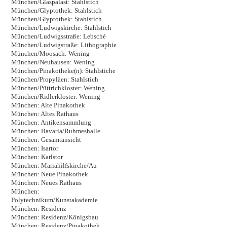
München/Glaspalast: Stahlstich
München/Glyptothek: Stahlstich
München/Glyptothek: Stahlstich
München/Ludwigskirche: Stahlstich
München/Ludwigsstraße: Lebsché
München/Ludwigstraße: Lithographie
München/Moosach: Wening
München/Neuhausen: Wening
München/Pinakotheke(n): Stahlstiche
München/Propyläen: Stahlstich
München/Püttrichkloster: Wening
München/Ridlerkloster: Wening
München: Alte Pinakothek
München: Altes Rathaus
München: Antikensammlung
München: Bavaria/Ruhmeshalle
München: Gesamtansicht
München: Isartor
München: Karlstor
München: Mariahilfskirche/Au
München: Neue Pinakothek
München: Neues Rathaus
München:
Polytechnikum/Kunstakademie
München: Residenz
München: Residenz/Königsbau
München: Residenz/Pinakothek