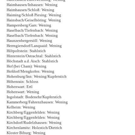
Haimhausen/Inhausen: Wening
Haimhausen/Schloß: Wening
Haiming/Schloß Piesing: Wening
Hainsbach/Geiselhöring: Wening
Hampersberg/Gars: Wening
Haselbach/Tiefenbach: Wening
Haselbach/Tiefenbach: Wening
Haunzenbergersöll: Wening
Herrngiersdorf/Lanquaid: Wening
Hiltpoltstein: Stahlstich
Hinterstein/Ostrachtal: Stahlstich
Höchstadt a.d. Aisch: Stahlstich
Hof (bei Cham): Wening
Hofdorf/Mengkofen: Wening
Hohenburg/Inn: Wening/Kupferstich
Höhenrain: Schloss
Hohenwart: Ertl
Hohenwart: Wening
Ingolstadt: Bodenehr/Kupferstich
Kammerberg/Fahrenzhausen: Wening
Kelheim: Wening
Kirchberg/Eggenfelden: Wening
Kirchberg/Eggenfelden: Wening
Kirchdorf/Rudelzhausen: Wening
Kirchenlamitz: Holzstich/Dietrich
Kloster Biburg: Wening