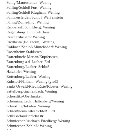
Poing/Mauerstetten: Wening
Polling/Schloß Furt: Wening
Polling/Schloß Klugham: Wening
Pommersfelden/Schloß Weißenstein
Pöring/Zorneding: Wening
Rapperzell/Schiltberg: Wening
Regensburg: Lommel/Bauer
Reichersbeuern: Wening
Riedheim (Holzheim): Wening
Roßbach/Schloß Münchsdorf: Wening
Rosenheim: Stahlstich
Rottenbuch: Merian/Kupferstich
Rottenburg a.d. Laaber: Ertl
Rottenburg/Laaber: Schloß
Hatzkofen/Wening
Rottenburg/Laaber: Wening
Ruhstorf/Pillham: Wening (groß)
Sankt Oswald-Riedlhütte/Kloster: Wening
Sattelberg/Gachenbach: Wening
Schesslitz/Oberfranken
Scheuring/Lech: Haltenberg/Wening
Schierling/Inkofen: Wening
Schleißheim/Altes Schloß: Ertl
Schlüsselau/Ebrach/Ofr.
Schmiechen/Aichach-Friedberg: Wening
Schmiechen/Schloß: Wening