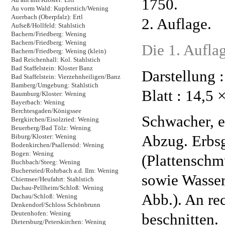
1750.
Au vorm Wald: Kupferstich/Wening
Auerbach (Oberpfalz): Ertl
2. Auflage.
Aufseß/Hollfeld: Stahlstich
Bachern/Friedberg: Wening
Bachern/Friedberg: Wening
Die 1. Auflag
Bachern/Friedberg: Wening (klein)
Bad Reichenhall: Kol. Stahlstich
Bad Staffelstein: Kloster Banz
Darstellung 
Bad Staffelstein: Vierzehnheiligen/Banz
Bamberg/Umgebung: Stahlstich
Blatt : 14,5 
Baumburg/Kloster: Wening
Bayerbach: Wening
Berchtesgaden/Königssee
Schwacher, e
Bergkirchen/Eisolzried: Wening
Beuerberg/Bad Tölz: Wening
Abzug. Erbsg
Biburg/Kloster: Wening
Bodenkirchen/Psallersöd: Wening
Bogen: Wening
(Plattenschm
Buchbach/Steeg: Wening
Buchersried/Rohrbach a.d. Ilm: Wening
sowie Wasser
Chiemsee/Heufahrt: Stahlstich
Dachau-Pellheim/Schloß: Wening
Abb.). An re
Dachau/Schloß: Wening
Denkendorf/Schloss Schönbrunn
Deutenhofen: Wening
beschnitten.
Dietersburg/Peterskirchen: Wening