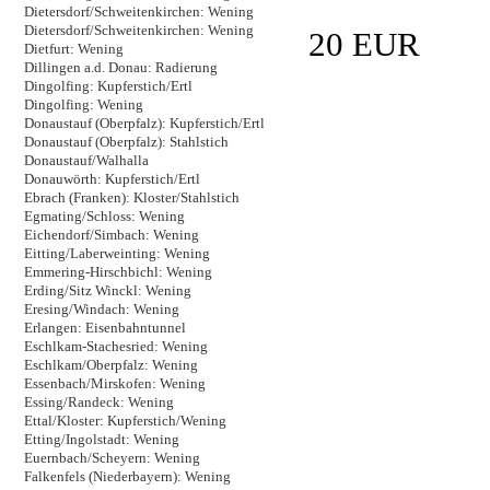
Dietersdorf/Schweitenkirchen: Wening
Dietersdorf/Schweitenkirchen: Wening
20 EUR
Dietfurt: Wening
Dillingen a.d. Donau: Radierung
Dingolfing: Kupferstich/Ertl
Dingolfing: Wening
Donaustauf (Oberpfalz): Kupferstich/Ertl
Donaustauf (Oberpfalz): Stahlstich
Donaustauf/Walhalla
Donauwörth: Kupferstich/Ertl
Ebrach (Franken): Kloster/Stahlstich
Egmating/Schloss: Wening
Eichendorf/Simbach: Wening
Eitting/Laberweinting: Wening
Emmering-Hirschbichl: Wening
Erding/Sitz Winckl: Wening
Eresing/Windach: Wening
Erlangen: Eisenbahntunnel
Eschlkam-Stachesried: Wening
Eschlkam/Oberpfalz: Wening
Essenbach/Mirskofen: Wening
Essing/Randeck: Wening
Ettal/Kloster: Kupferstich/Wening
Etting/Ingolstadt: Wening
Euernbach/Scheyern: Wening
Falkenfels (Niederbayern): Wening