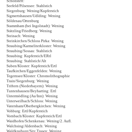
Schonstett:
Seefeld/Pilsensee: Stahlstich
Siegenburg: Wening/Kupferstich
Sigmertshausen/Udlding: Wening
Söldenau/Ortenburg
Stammham (bei Ingolstadt): Wening
Stätzling/Friedberg: Wening
Steinach: Wening
Steinkirchen/Schloss Pirka: Wening
Straubing/Karmeliterkloster: Wening
Straubing/Sossau: Stahlstich
Straubing: Kupferstich/ERtl
Straubing: Stahlstich/Alt
Suben/Kloster: Kupferstich/Ertl
Taufkirchen/Eggenfelden: Wening
Tegernsee/Kloster: Chromolithographie
Train/Siegenburg: Wening
Triftern (Niederbayern): Wening
Tuntenhausen/Beyharting: Ertl
Untermödling (Au/Inn): Wening
Unterweilbach/Schloss: Wening
Vatersham/Oberbergkirchen: Wening
Vohburg: Ertl/Kupferstich
Vornbach/Kloster: Kupferstich/Ertl
Waidhofen/Schenkenau: Wening/2. Aufl.
Walchsing/Aldersbach: Wening
Waldkraiburg/Sitz Trasen: Wening