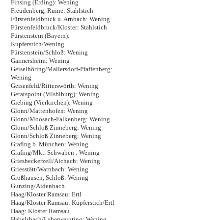
Finsing (Erding): Wening
Freudenberg, Ruine: Stahlstich
Fürstenfeldbruck u. Arnbach: Wening
Fürstenfeldbruck/Kloster: Stahlstich
Fürstenstein (Bayern):
Kupferstich/Wening
Fürstenstein/Schloß: Wening
Gaimersheim: Wening
Geiselhöring/Mallersdorf-Pfaffenberg:
Wening
Geisenfeld/Ritterswörth: Wening
Geratspoint (Vilsbiburg): Wening
Giebing (Vierkirchen): Wening
Glonn/Mattenhofen: Wening
Glonn/Moosach-Falkenberg: Wening
Glonn/Schloß Zinneberg: Wening
Glonn/Schloß Zinneberg: Wening
Grafing b. München: Wening
Grafing/Mkt. Schwaben : Wening
Griesbeckerzell/Aichach: Wening
Griesstätt/Warnbach: Wening
Großhausen, Schloß: Wening
Gunzing/Aidenbach
Haag/Kloster Ramsau: Ertl
Haag/Kloster Ramsau: Kupferstich/Ertl
Haag: Kloster Ramsau
Habelsbach/Laberweinting: Wening