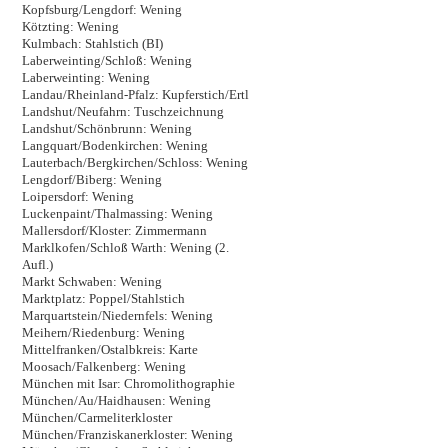
Kopfsburg/Lengdorf: Wening
Kötzting: Wening
Kulmbach: Stahlstich (BI)
Laberweinting/Schloß: Wening
Laberweinting: Wening
Landau/Rheinland-Pfalz: Kupferstich/Ertl
Landshut/Neufahrn: Tuschzeichnung
Landshut/Schönbrunn: Wening
Langquart/Bodenkirchen: Wening
Lauterbach/Bergkirchen/Schloss: Wening
Lengdorf/Biberg: Wening
Loipersdorf: Wening
Luckenpaint/Thalmassing: Wening
Mallersdorf/Kloster: Zimmermann
Marklkofen/Schloß Warth: Wening (2.
Aufl.)
Markt Schwaben: Wening
Marktplatz: Poppel/Stahlstich
Marquartstein/Niedernfels: Wening
Meihern/Riedenburg: Wening
Mittelfranken/Ostalbkreis: Karte
Moosach/Falkenberg: Wening
München mit Isar: Chromolithographie
München/Au/Haidhausen: Wening
München/Carmeliterkloster
München/Franziskanerkloster: Wening