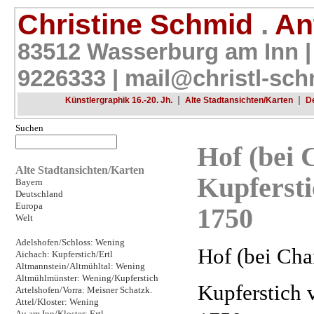
Christine Schmid
.
Ant
83512 Wasserburg am Inn |
9226333 |
mail@christl-sch
|
|
Künstlergraphik 16.-20. Jh.
Alte Stadtansichten/Karten
D
Suchen
Hof (bei 
Alte Stadtansichten/Karten
Kupferst
Bayern
Deutschland
Europa
1750
Welt
Adelshofen/Schloss: Wening
Hof (bei Cha
Aichach: Kupferstich/Ertl
Altmannstein/Altmühltal: Wening
Altmühlmünster: Wening/Kupferstich
Kupferstich 
Artelshofen/Vorra: Meisner Schatzk.
Attel/Kloster: Wening
Au am Inn/Kloster: Ertl