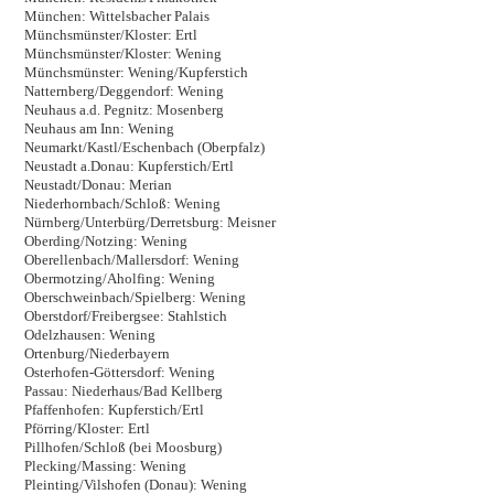
München: Wittelsbacher Palais
Münchsmünster/Kloster: Ertl
Münchsmünster/Kloster: Wening
Münchsmünster: Wening/Kupferstich
Natternberg/Deggendorf: Wening
Neuhaus a.d. Pegnitz: Mosenberg
Neuhaus am Inn: Wening
Neumarkt/Kastl/Eschenbach (Oberpfalz)
Neustadt a.Donau: Kupferstich/Ertl
Neustadt/Donau: Merian
Niederhornbach/Schloß: Wening
Nürnberg/Unterbürg/Derretsburg: Meisner
Oberding/Notzing: Wening
Oberellenbach/Mallersdorf: Wening
Obermotzing/Aholfing: Wening
Oberschweinbach/Spielberg: Wening
Oberstdorf/Freibergsee: Stahlstich
Odelzhausen: Wening
Ortenburg/Niederbayern
Osterhofen-Göttersdorf: Wening
Passau: Niederhaus/Bad Kellberg
Pfaffenhofen: Kupferstich/Ertl
Pförring/Kloster: Ertl
Pillhofen/Schloß (bei Moosburg)
Plecking/Massing: Wening
Pleinting/Vilshofen (Donau): Wening