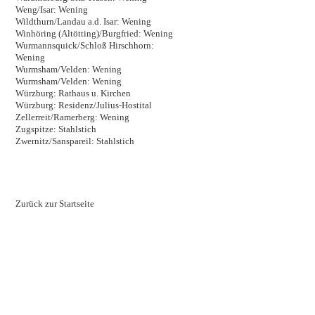
Weng/Isar: Wening
Wildthurn/Landau a.d. Isar: Wening
Winhöring (Altötting)/Burgfried: Wening
Wurmannsquick/Schloß Hirschhorn:
Wening
Wurmsham/Velden: Wening
Wurmsham/Velden: Wening
Würzburg: Rathaus u. Kirchen
Würzburg: Residenz/Julius-Hostital
Zellerreit/Ramerberg: Wening
Zugspitze: Stahlstich
Zwernitz/Sanspareil: Stahlstich
Zurück zur Startseite