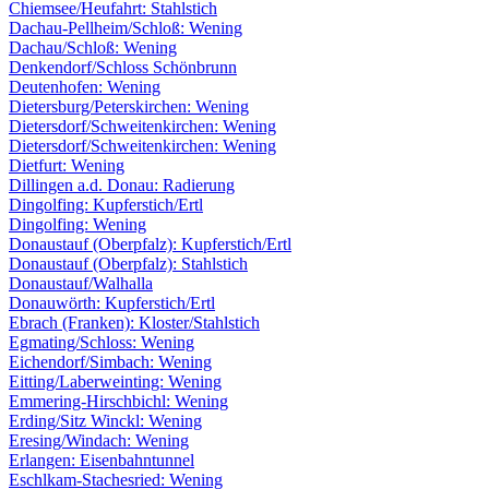
Chiemsee/Heufahrt: Stahlstich
Dachau-Pellheim/Schloß: Wening
Dachau/Schloß: Wening
Denkendorf/Schloss Schönbrunn
Deutenhofen: Wening
Dietersburg/Peterskirchen: Wening
Dietersdorf/Schweitenkirchen: Wening
Dietersdorf/Schweitenkirchen: Wening
Dietfurt: Wening
Dillingen a.d. Donau: Radierung
Dingolfing: Kupferstich/Ertl
Dingolfing: Wening
Donaustauf (Oberpfalz): Kupferstich/Ertl
Donaustauf (Oberpfalz): Stahlstich
Donaustauf/Walhalla
Donauwörth: Kupferstich/Ertl
Ebrach (Franken): Kloster/Stahlstich
Egmating/Schloss: Wening
Eichendorf/Simbach: Wening
Eitting/Laberweinting: Wening
Emmering-Hirschbichl: Wening
Erding/Sitz Winckl: Wening
Eresing/Windach: Wening
Erlangen: Eisenbahntunnel
Eschlkam-Stachesried: Wening