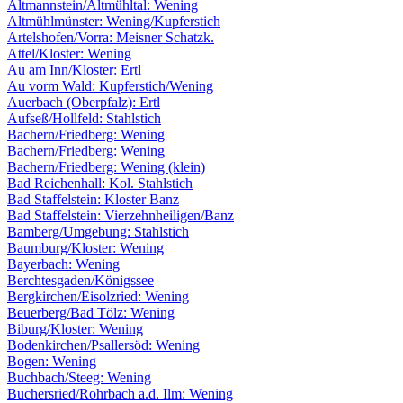
Altmannstein/Altmühltal: Wening
Altmühlmünster: Wening/Kupferstich
Artelshofen/Vorra: Meisner Schatzk.
Attel/Kloster: Wening
Au am Inn/Kloster: Ertl
Au vorm Wald: Kupferstich/Wening
Auerbach (Oberpfalz): Ertl
Aufseß/Hollfeld: Stahlstich
Bachern/Friedberg: Wening
Bachern/Friedberg: Wening
Bachern/Friedberg: Wening (klein)
Bad Reichenhall: Kol. Stahlstich
Bad Staffelstein: Kloster Banz
Bad Staffelstein: Vierzehnheiligen/Banz
Bamberg/Umgebung: Stahlstich
Baumburg/Kloster: Wening
Bayerbach: Wening
Berchtesgaden/Königssee
Bergkirchen/Eisolzried: Wening
Beuerberg/Bad Tölz: Wening
Biburg/Kloster: Wening
Bodenkirchen/Psallersöd: Wening
Bogen: Wening
Buchbach/Steeg: Wening
Buchersried/Rohrbach a.d. Ilm: Wening