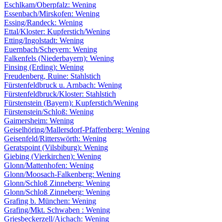
Eschlkam/Oberpfalz: Wening
Essenbach/Mirskofen: Wening
Essing/Randeck: Wening
Ettal/Kloster: Kupferstich/Wening
Etting/Ingolstadt: Wening
Euernbach/Scheyern: Wening
Falkenfels (Niederbayern): Wening
Finsing (Erding): Wening
Freudenberg, Ruine: Stahlstich
Fürstenfeldbruck u. Arnbach: Wening
Fürstenfeldbruck/Kloster: Stahlstich
Fürstenstein (Bayern): Kupferstich/Wening
Fürstenstein/Schloß: Wening
Gaimersheim: Wening
Geiselhöring/Mallersdorf-Pfaffenberg: Wening
Geisenfeld/Ritterswörth: Wening
Geratspoint (Vilsbiburg): Wening
Giebing (Vierkirchen): Wening
Glonn/Mattenhofen: Wening
Glonn/Moosach-Falkenberg: Wening
Glonn/Schloß Zinneberg: Wening
Glonn/Schloß Zinneberg: Wening
Grafing b. München: Wening
Grafing/Mkt. Schwaben : Wening
Griesbeckerzell/Aichach: Wening