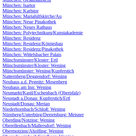
München: Isartor
München: Karlstor
München: Mariahilfskirche/Au
München: Neue Pinakothek
München: Neues Rathaus
München: Polytechnikum/Kunstakademie
München: Residenz
München: Residenz/Königsbau
München: Residenz/Pinakothek
München: Wittelsbacher Palais
Münchsmünster/Kloster: Ertl
Münchsmünster/Kloster: Wening
Münchsmünster: Wening/Kupferstich
Natternberg/Deggendorf: Wening
Neuhaus a.d. Pegnitz: Mosenberg
Neuhaus am Inn: Wening
Neumarkt/Kastl/Eschenbach (Oberpfalz)
Neustadt a.Donau: Kupferstich/Ertl
Neustadt/Donau: Merian
Niederhornbach/Schloß: Wening
Nürnberg/Unterbürg/Derretsburg: Meisner
Oberding/Notzing: Wening
Oberellenbach/Mallersdorf: Wening
Obermotzing/Aholfing: Wening