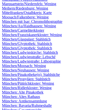
Marquartstein/Niedernfels: Wening
Meihern/Riedenburg: Wening
Mittelfranken/Ostalbkreis: Karte
Moosach/Falkenberg: Wening
München mit Isar: Chromolithographie
München/Au/Haidhausen: Wening
München/Carmeliterkloster
München/Franziskanerkloster: Wening
München/Glaspalast: Stahlstich
München/Glyptothek: Stahlstich
München/Glyptothek: Stahlstich
München/Ludwigskirche: Stahlstich
München/Ludwigsstraße: Lebsché
München/Ludwigstraße: Lithographie
München/Moosach: Wening
München/Neuhausen: Wening
München/Pinakotheke(n): Stahlstiche
München/Propyläen: Stahlstich
München/Püttrichkloster: Wening
München/Ridlerkloster: Wening
München: Alte Pinakothek
München: Altes Rathaus
München: Antikensammlung
München: Bavaria/Ruhmeshalle
München: Gesamtansicht