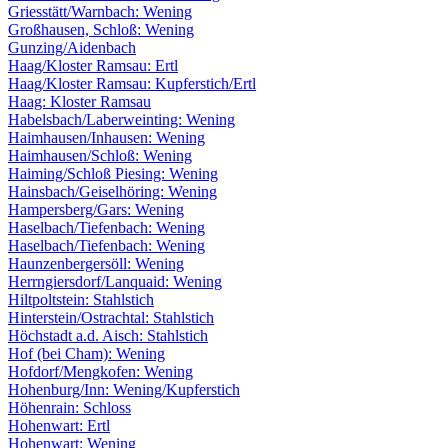
Griesstätt/Warnbach: Wening
Großhausen, Schloß: Wening
Gunzing/Aidenbach
Haag/Kloster Ramsau: Ertl
Haag/Kloster Ramsau: Kupferstich/Ertl
Haag: Kloster Ramsau
Habelsbach/Laberweinting: Wening
Haimhausen/Inhausen: Wening
Haimhausen/Schloß: Wening
Haiming/Schloß Piesing: Wening
Hainsbach/Geiselhöring: Wening
Hampersberg/Gars: Wening
Haselbach/Tiefenbach: Wening
Haselbach/Tiefenbach: Wening
Haunzenbergersöll: Wening
Herrngiersdorf/Lanquaid: Wening
Hiltpoltstein: Stahlstich
Hinterstein/Ostrachtal: Stahlstich
Höchstadt a.d. Aisch: Stahlstich
Hof (bei Cham): Wening
Hofdorf/Mengkofen: Wening
Hohenburg/Inn: Wening/Kupferstich
Höhenrain: Schloss
Hohenwart: Ertl
Hohenwart: Wening