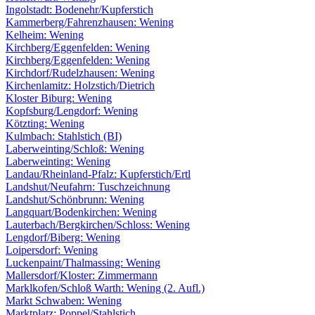
Ingolstadt: Bodenehr/Kupferstich
Kammerberg/Fahrenzhausen: Wening
Kelheim: Wening
Kirchberg/Eggenfelden: Wening
Kirchberg/Eggenfelden: Wening
Kirchdorf/Rudelzhausen: Wening
Kirchenlamitz: Holzstich/Dietrich
Kloster Biburg: Wening
Kopfsburg/Lengdorf: Wening
Kötzting: Wening
Kulmbach: Stahlstich (BI)
Laberweinting/Schloß: Wening
Laberweinting: Wening
Landau/Rheinland-Pfalz: Kupferstich/Ertl
Landshut/Neufahrn: Tuschzeichnung
Landshut/Schönbrunn: Wening
Langquart/Bodenkirchen: Wening
Lauterbach/Bergkirchen/Schloss: Wening
Lengdorf/Biberg: Wening
Loipersdorf: Wening
Luckenpaint/Thalmassing: Wening
Mallersdorf/Kloster: Zimmermann
Marklkofen/Schloß Warth: Wening (2. Aufl.)
Markt Schwaben: Wening
Marktplatz: Poppel/Stahlstich