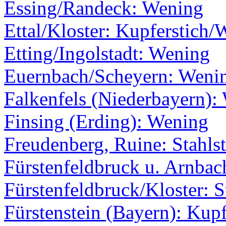
Essing/Randeck: Wening
Ettal/Kloster: Kupferstich
Etting/Ingolstadt: Wening
Euernbach/Scheyern: Weni
Falkenfels (Niederbayern):
Finsing (Erding): Wening
Freudenberg, Ruine: Stahlst
Fürstenfeldbruck u. Arnba
Fürstenfeldbruck/Kloster: S
Fürstenstein (Bayern): Kup