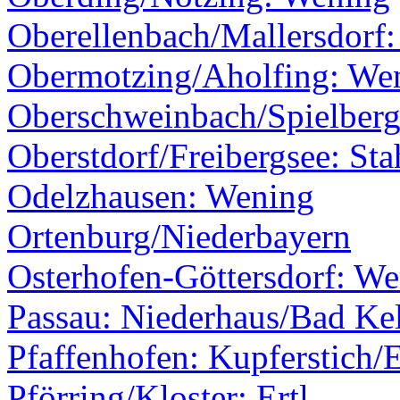
Oberellenbach/Mallersdorf
Obermotzing/Aholfing: We
Oberschweinbach/Spielber
Oberstdorf/Freibergsee: Sta
Odelzhausen: Wening
Ortenburg/Niederbayern
Osterhofen-Göttersdorf: W
Passau: Niederhaus/Bad Ke
Pfaffenhofen: Kupferstich/E
Pförring/Kloster: Ertl