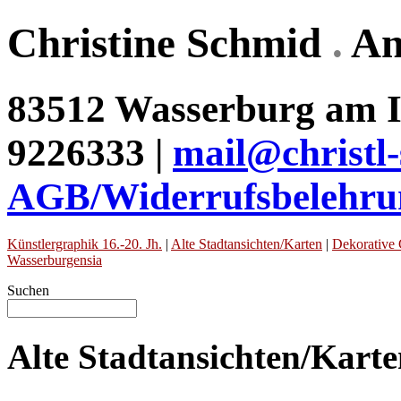
Christine Schmid
.
An
83512 Wasserburg am In
9226333 |
mail@christl
AGB/Widerrufsbelehru
Künstlergraphik 16.-20. Jh.
|
Alte Stadtansichten/Karten
|
Dekorative 
Wasserburgensia
Suchen
Alte Stadtansichten/Kart