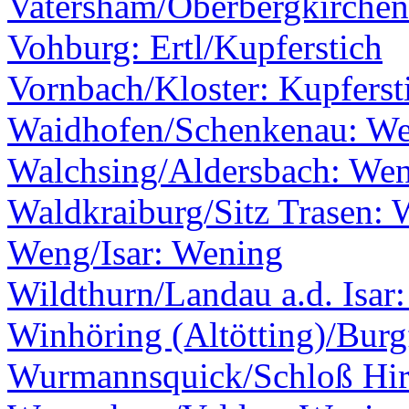
Vatersham/Oberbergkirche
Vohburg: Ertl/Kupferstich
Vornbach/Kloster: Kupfersti
Waidhofen/Schenkenau: Wen
Walchsing/Aldersbach: We
Waldkraiburg/Sitz Trasen:
Weng/Isar: Wening
Wildthurn/Landau a.d. Isar
Winhöring (Altötting)/Burg
Wurmannsquick/Schloß Hir