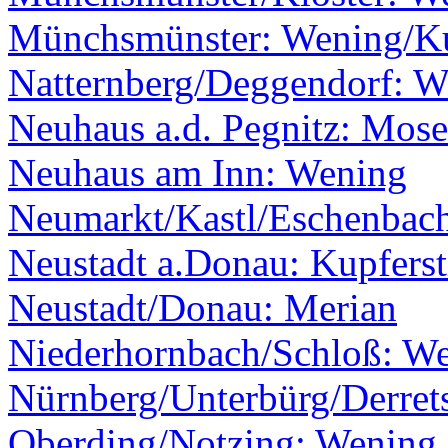
Münchsmünster: Wening/Ku
Natternberg/Deggendorf: W
Neuhaus a.d. Pegnitz: Mos
Neuhaus am Inn: Wening
Neumarkt/Kastl/Eschenbach
Neustadt a.Donau: Kupferst
Neustadt/Donau: Merian
Niederhornbach/Schloß: W
Nürnberg/Unterbürg/Derret
Oberding/Notzing: Wening