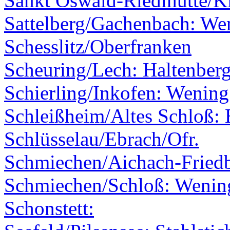
Sankt Oswald-Riedlhütte/K
Sattelberg/Gachenbach: We
Schesslitz/Oberfranken
Scheuring/Lech: Haltenber
Schierling/Inkofen: Wening
Schleißheim/Altes Schloß: 
Schlüsselau/Ebrach/Ofr.
Schmiechen/Aichach-Fried
Schmiechen/Schloß: Wenin
Schonstett: