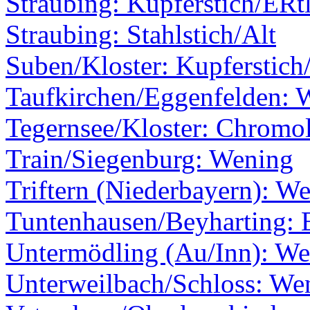
Straubing: Kupferstich/ERt
Straubing: Stahlstich/Alt
Suben/Kloster: Kupferstich/
Taufkirchen/Eggenfelden: 
Tegernsee/Kloster: Chromol
Train/Siegenburg: Wening
Triftern (Niederbayern): W
Tuntenhausen/Beyharting: E
Untermödling (Au/Inn): W
Unterweilbach/Schloss: We