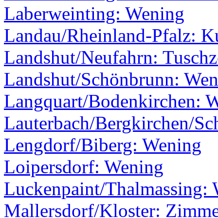
Laberweinting: Wening
Landau/Rheinland-Pfalz: Ku
Landshut/Neufahrn: Tusch
Landshut/Schönbrunn: Wen
Langquart/Bodenkirchen: 
Lauterbach/Bergkirchen/Sc
Lengdorf/Biberg: Wening
Loipersdorf: Wening
Luckenpaint/Thalmassing:
Mallersdorf/Kloster: Zimm