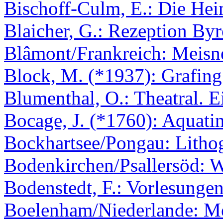
Bischoff-Culm, E.: Die Hei
Blaicher, G.: Rezeption By
Blâmont/Frankreich: Meisne
Block, M. (*1937): Grafing
Blumenthal, O.: Theatral. 
Bocage, J. (*1760): Aquatin
Bockhartsee/Pongau: Litho
Bodenkirchen/Psallersöd: 
Bodenstedt, F.: Vorlesunge
Boelenham/Niederlande: M