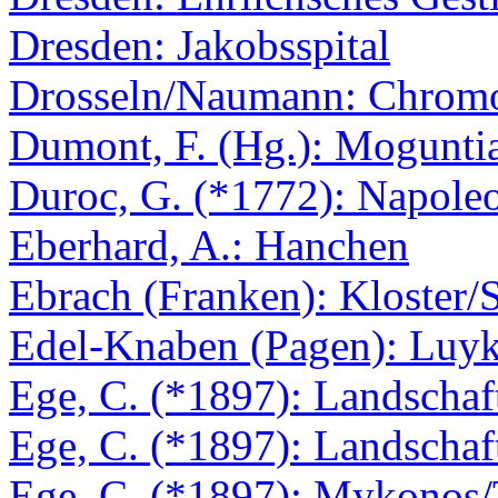
Dresden: Jakobsspital
Drosseln/Naumann: Chromo
Dumont, F. (Hg.): Mogunti
Duroc, G. (*1772): Napole
Eberhard, A.: Hanchen
Ebrach (Franken): Kloster/S
Edel-Knaben (Pagen): Luy
Ege, C. (*1897): Landschaf
Ege, C. (*1897): Landschaf
Ege, C. (*1897): Mykonos